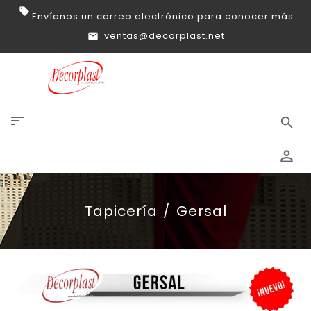
Envíanos un correo electrónico para conocer más
ventas@decorplast.net
sort
search
perm_identity
Tapicería
Gersal