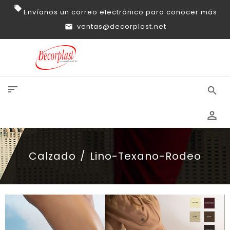
Envíanos un correo electrónico para conocer más
ventas@decorplast.net
sort
search
perm_identity
Calzado
Lino-Texano-Rodeo