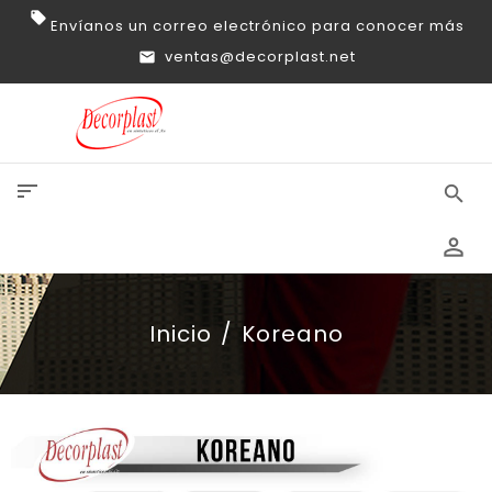
Envíanos un correo electrónico para conocer más
ventas@decorplast.net
sort
search
perm_identity
Inicio
Koreano