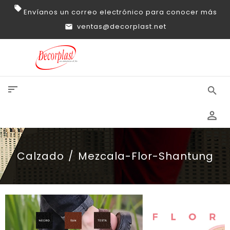
Envíanos un correo electrónico para conocer más
ventas@decorplast.net
sort
search
perm_identity
Calzado
Mezcala-Flor-Shantung