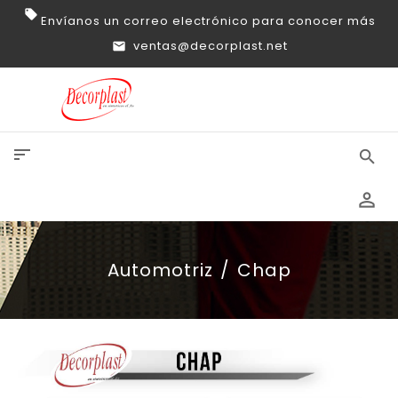
Envíanos un correo electrónico para conocer más
ventas@decorplast.net
sort
search
perm_identity
Automotriz
Chap