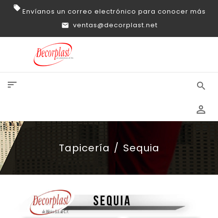
Envíanos un correo electrónico para conocer más
ventas@decorplast.net
sort
search
perm_identity
Tapicería
Sequia