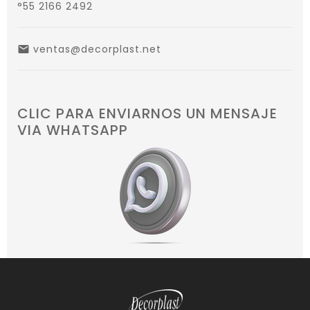
°55 2166 2492
ventas@decorplast.net
email
CLIC PARA ENVIARNOS UN MENSAJE
VIA WHATSAPP