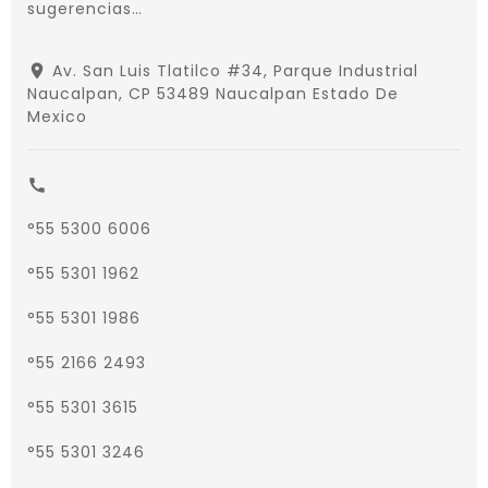
sugerencias…
Av. San Luis Tlatilco #34, Parque Industrial
place
Naucalpan, CP 53489 Naucalpan Estado De
Mexico
call
°55 5300 6006
°55 5301 1962
°55 5301 1986
°55 2166 2493
°55 5301 3615
°55 5301 3246