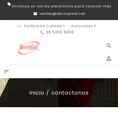
Envíanos un correo electrónico para conocer más
ventas@decorplast.net
Política De Calidad
Sucursales
55 5300 6006
phone
search
perm_identity
sort
Inicio
contactanos